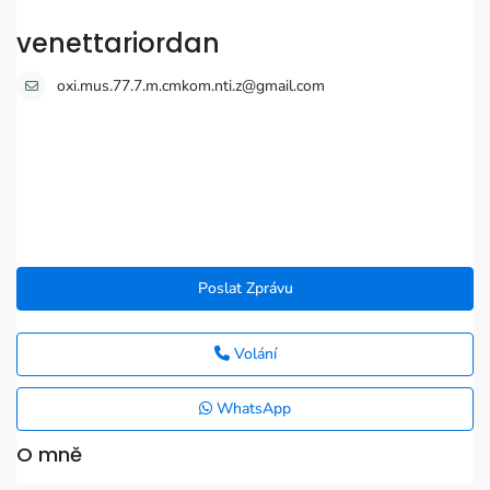
venettariordan
oxi.mus.77.7.m.cmkom.nti.z@gmail.com
Poslat Zprávu
Volání
WhatsApp
O mně