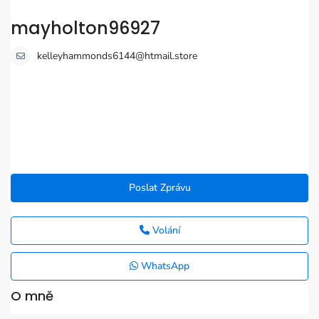
mayholton96927
kelleyhammonds6144@htmail.store
Poslat Zprávu
Volání
WhatsApp
O mně