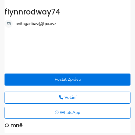
flynnrodway74
anitagaribay@jtpx.xyz
Poslat Zprávu
Volání
WhatsApp
O mně