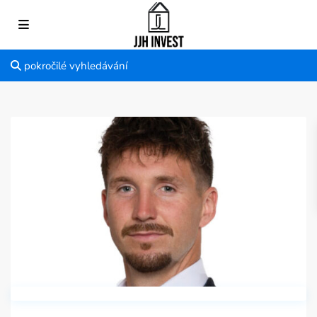
pokročilé vyhledávání