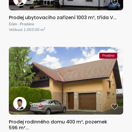
Prodej ubytovacího zařízení 1003 m², třída V...
Dům
·
Prodáno
2
Velikost
1.003.00 m
Prodáno
David Vaněček
Prodej rodinného domu 400 m², pozemek
596 m²...