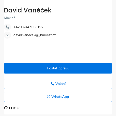
David Vaněček
Makléř
+420 604 922 192
david.vanecek@jjhinvest.cz
Poslat Zprávu
Volání
WhatsApp
O mně