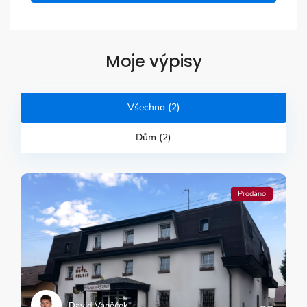
Moje výpisy
Všechno (2)
Dům (2)
Prodáno
David Vaněček