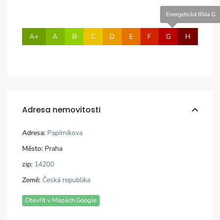
Energetická třída G
A+
A
B
C
D
E
F
G
H
Adresa nemovitosti
Adresa:
Papírníkova
Město:
Praha
zip:
14200
Země:
Česká republika
Otevřít v Mapách Google