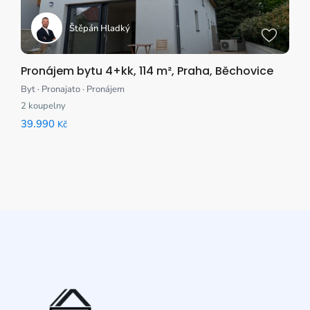
Štěpán Hladký
Pronájem bytu 4+kk, 114 m², Praha, Běchovice
Byt
·
Pronajato
·
Pronájem
2
koupelny
39.990
Kč