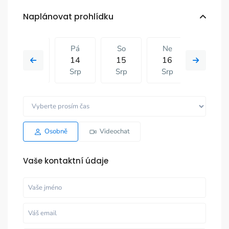
Naplánovat prohlídku
Čt
Pá
So
Ne
Pá
13
14
15
16
07
Srp
Srp
Srp
Srp
Srp
So
Ne
Pá
So
Ne
15
16
07
08
09
Srp
Srp
Srp
Srp
Srp
Osobně
Videochat
Vaše kontaktní údaje