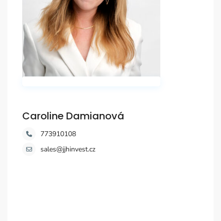
Caroline Damianová
773910108
sales@jjhinvest.cz