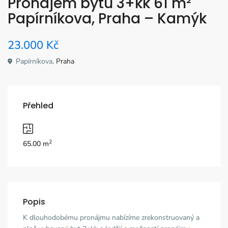
Pronájem bytu 3+kk 61 m²
Papírníkova, Praha – Kamýk
23.000
Kč
Papírníkova,
Praha
Přehled
2
65.00 m
Popis
K dlouhodobému pronájmu nabízíme zrekonstruovaný a