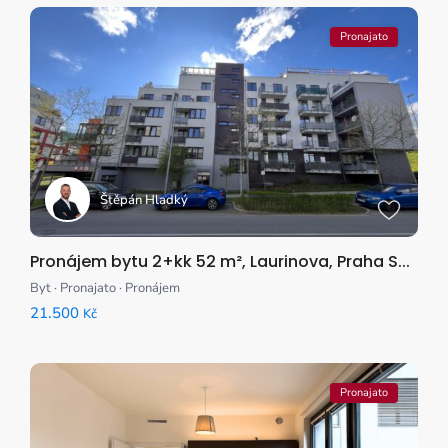
Pronajato
Štěpán Hladký
Pronájem bytu 2+kk 52 m², Laurinova, Praha S...
Byt
·
Pronajato
·
Pronájem
21.500
Kč
Pronajato