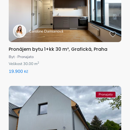
Caroline Damianová
Pronájem bytu 1+kk 30 m², Grafická, Praha
Byt
·
Pronajato
2
Velikost
30.00 m
19.900
Kč
Pronajato