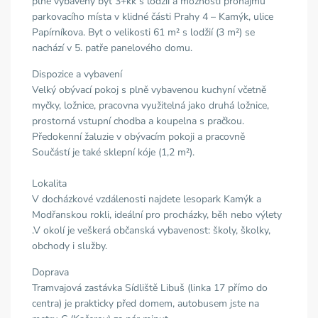
plně vybavený byt 3+kk s lodžií a možností pronájmu
parkovacího místa v klidné části Prahy 4 – Kamýk, ulice
Papírníkova. Byt o velikosti 61 m² s lodžií (3 m²) se
nachází v 5. patře panelového domu.
Dispozice a vybavení
Velký obývací pokoj s plně vybavenou kuchyní včetně
myčky, ložnice, pracovna využitelná jako druhá ložnice,
prostorná vstupní chodba a koupelna s pračkou.
Předokenní žaluzie v obývacím pokoji a pracovně
Součástí je také sklepní kóje (1,2 m²).
Lokalita
V docházkové vzdálenosti najdete lesopark Kamýk a
Modřanskou rokli, ideální pro procházky, běh nebo výlety
.V okolí je veškerá občanská vybavenost: školy, školky,
obchody i služby.
Doprava
Tramvajová zastávka Sídliště Libuš (linka 17 přímo do
centra) je prakticky před domem, autobusem jste na