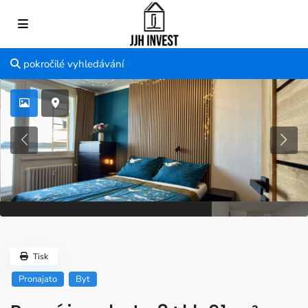
pokročilé vyhledávání
Tisk
Pronajato
Byt