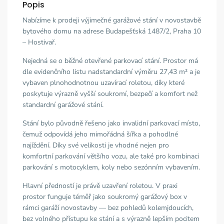
Popis
Nabízíme k prodeji výjimečné garážové stání v novostavbě
bytového domu na adrese Budapešťská 1487/2, Praha 10
– Hostivař.
Nejedná se o běžné otevřené parkovací stání. Prostor má
dle evidenčního listu nadstandardní výměru 27,43 m² a je
vybaven plnohodnotnou uzavírací roletou, díky které
poskytuje výrazně vyšší soukromí, bezpečí a komfort než
standardní garážové stání.
Stání bylo původně řešeno jako invalidní parkovací místo,
čemuž odpovídá jeho mimořádná šířka a pohodlné
najíždění. Díky své velikosti je vhodné nejen pro
komfortní parkování většího vozu, ale také pro kombinaci
parkování s motocyklem, koly nebo sezónním vybavením.
Hlavní předností je právě uzavření roletou. V praxi
prostor funguje téměř jako soukromý garážový box v
rámci garáží novostavby — bez pohledů kolemjdoucích,
bez volného přístupu ke stání a s výrazně lepším pocitem