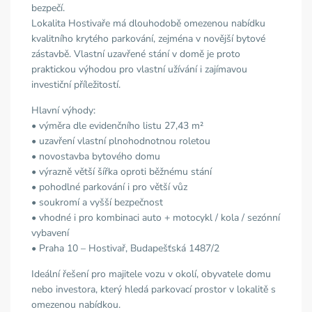
bezpečí.
Lokalita Hostivaře má dlouhodobě omezenou nabídku
kvalitního krytého parkování, zejména v novější bytové
zástavbě. Vlastní uzavřené stání v domě je proto
praktickou výhodou pro vlastní užívání i zajímavou
investiční příležitostí.
Hlavní výhody:
• výměra dle evidenčního listu 27,43 m²
• uzavření vlastní plnohodnotnou roletou
• novostavba bytového domu
• výrazně větší šířka oproti běžnému stání
• pohodlné parkování i pro větší vůz
• soukromí a vyšší bezpečnost
• vhodné i pro kombinaci auto + motocykl / kola / sezónní
vybavení
• Praha 10 – Hostivař, Budapešťská 1487/2
Ideální řešení pro majitele vozu v okolí, obyvatele domu
nebo investora, který hledá parkovací prostor v lokalitě s
omezenou nabídkou.