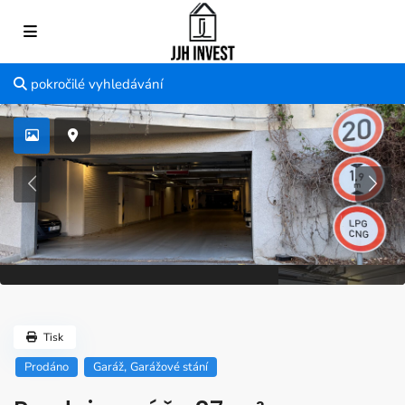
pokročilé vyhledávání
Tisk
,
Prodáno
Garáž
Garážové stání