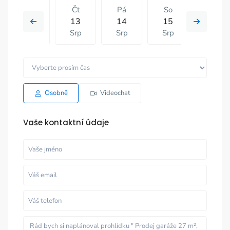
St
Čt
Pá
So
Čt
12
13
14
15
06
Srp
Srp
Srp
Srp
Srp
Pá
So
Čt
Pá
So
14
15
06
07
08
Srp
Srp
Srp
Srp
Srp
Osobně
Videochat
Vaše kontaktní údaje